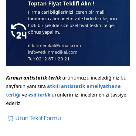
Toptan Fiyat Teklifi Alın !
Firma cari bilgilerinizi içeren bir maili
tarafımıza alım adetiniz ile birlikte ulaştırın
hızlı bir şekilde size özel fiyat teklifi ile geri
dönüş yapalım.
etkinmedikal@gmail.com
info@etkinmedikal.com
Tel: 0212 671 20 21
Kırmızı antistatik terlik
ürünümüzü incelediğiniz bu
sayfanın yanı sıra
atkılı antistatik ameliyathane
terliği
ve
esd terlik
ürünlerimizi incelemenizi tavsiye
ederiz.
Ürün Teklif Formu