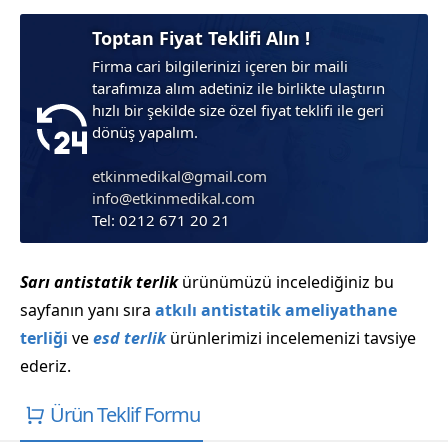
Toptan Fiyat Teklifi Alın !
Firma cari bilgilerinizi içeren bir maili
tarafımıza alım adetiniz ile birlikte ulaştırın
hızlı bir şekilde size özel fiyat teklifi ile geri
dönüş yapalım.
etkinmedikal@gmail.com
info@etkinmedikal.com
Tel: 0212 671 20 21
Sarı antistatik terlik
ürünümüzü incelediğiniz bu
sayfanın yanı sıra
atkılı antistatik ameliyathane
terliği
ve
esd terlik
ürünlerimizi incelemenizi tavsiye
ederiz.
Ürün Teklif Formu